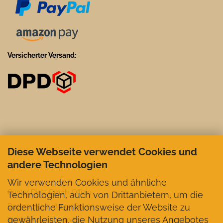
Versicherter Versand:
Diese Webseite verwendet Cookies und
andere Technologien
Wir verwenden Cookies und ähnliche
Günter Dietz GmbH Offizin
Technologien, auch von Drittanbietern, um die
ordentliche Funktionsweise der Website zu
Bachmühle 2, 83564 Soyen
gewährleisten, die Nutzung unseres Angebotes
Telefon +49 8072-1062