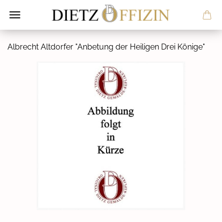
Al­brecht Alt­dor­fer "An­be­tung der Hei­li­gen Drei Kö­ni­ge"