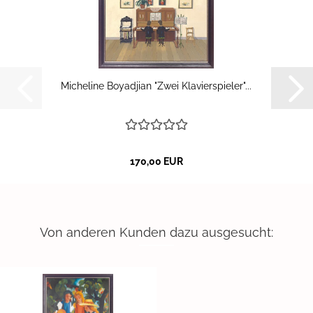
Mi­che­li­ne Boy­ad­ji­an "Zwei Kla­vier­spie­ler"...
170,00 EUR
Von anderen Kunden dazu ausgesucht: