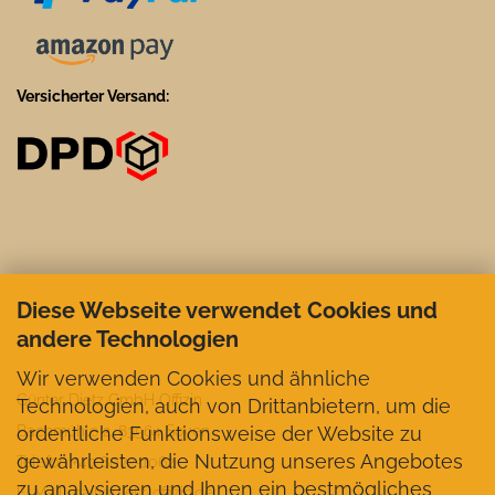
Versicherter Versand:
Diese Webseite verwendet Cookies und
andere Technologien
Wir verwenden Cookies und ähnliche
Günter Dietz GmbH Offizin
Technologien, auch von Drittanbietern, um die
ordentliche Funktionsweise der Website zu
Bachmühle 2, 83564 Soyen
gewährleisten, die Nutzung unseres Angebotes
Telefon +49 8072-1062
zu analysieren und Ihnen ein bestmögliches
E-Mail mail@dietz-offizin.de