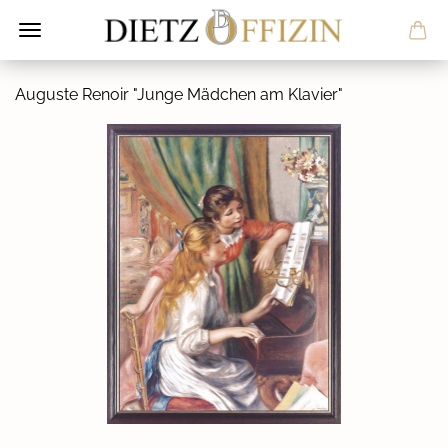
Au­gus­te Re­noir "Junge Mäd­chen am Kla­vier"