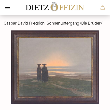
Cas­par David Fried­rich "Son­nen­un­ter­gang (Die Brü­der)"