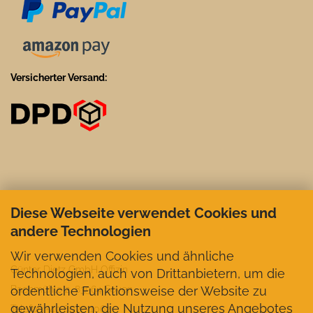
Versicherter Versand:
Diese Webseite verwendet Cookies und
andere Technologien
Wir verwenden Cookies und ähnliche
Günter Dietz GmbH Offizin
Technologien, auch von Drittanbietern, um die
ordentliche Funktionsweise der Website zu
Bachmühle 2, 83564 Soyen
gewährleisten, die Nutzung unseres Angebotes
Telefon +49 8072-1062