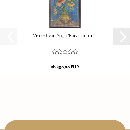
Vin­cent van Gogh "Kai­ser­kro­nen"...
ab 490,00 EUR