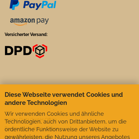
Versicherter Versand:
Diese Webseite verwendet Cookies und
andere Technologien
Wir verwenden Cookies und ähnliche
Günter Dietz GmbH Offizin
Technologien, auch von Drittanbietern, um die
ordentliche Funktionsweise der Website zu
Bachmühle 2, 83564 Soyen
gewährleisten, die Nutzung unseres Angebotes
Telefon +49 8072-1062