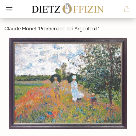
Clau­de Monet "Pro­me­na­de bei Ar­gen­teu­il"