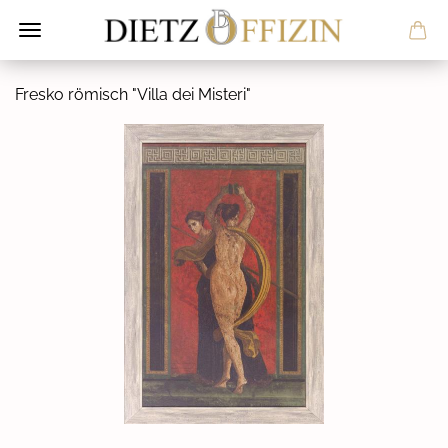
Fres­ko rö­misch "Villa dei Mis­te­ri"