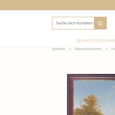
Such
nach
Künst
und
Moti
GESAMTVERZEICHNI
»
»
Startseite
Gesamtverzeichnis
He