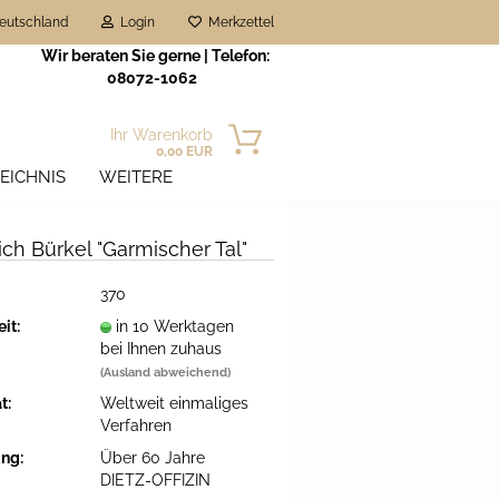
eutschland
Login
Merkzettel
Wir beraten Sie gerne | Telefon:
08072-1062
Ihr Warenkorb
0,00 EUR
EICHNIS
WEITERE
ich Bür­kel "Gar­mi­scher Tal"
370
it:
in 10 Werktagen
bei Ihnen zuhaus
n?
(Ausland abweichend)
t:
Weltweit einmaliges
Verfahren
ung:
Über 60 Jahre
DIETZ-OFFIZIN