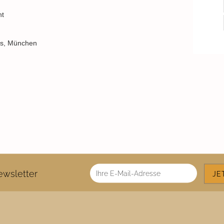
nt
aus, München
wsletter