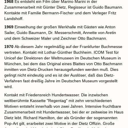
1968
Es entsteht ein Film über Marino Marini in der
Zusammenarbeit mit Günter Dietz, Regisseur ist Guido Baumann.
Kontakte mit Familie Bermann-Fischer und dem Verleger Fritz
Landshoff.
1969
Einweihung der großen Werkhalle mit Gästen wie Anton
Sailer, Guido Baumann, Dr. Messerschmitt, Annette von Aretin
und dem Schweizer Maler und Zeichner Otto Bachmann.
1970
Ab diesem Jahr regelmäßig auf der Frankfurter Buchmesse
vertreten. Kontakt mit Lothar-Günther Buchheim. ICOM Test für
Unicef der Direktoren der Weltmuseen im Deutschen Museum in
München, bei dem das Original eines Blattes von Otto Bachmann
inmitten von Dietz-Drucken herausgefunden werden muß. Dies
gelingt nicht eindeutig und es ist der Auslöser, daß das Dietz-
Verfahren fast dreißig Jahre im Deutschen Museum vorgestellt
wird.
Kontakt mit Friedensreich Hundertwasser. Die inzwischen
weltberühmte Kassette "Regentag" mit zehn verschiedenen
Motiven entsteht innerhalb von zwei Jahren. Intensive fruchtbare
Zusammenarbeit mit Hundertwasser, bei der er zeitweise im Haus
Dietz lebt.
Richard Hamilton, der als Gründer der sogenannten
Pop-Art gilt, erarbeitet zwei Motive in der Dietz Offizin.
Große