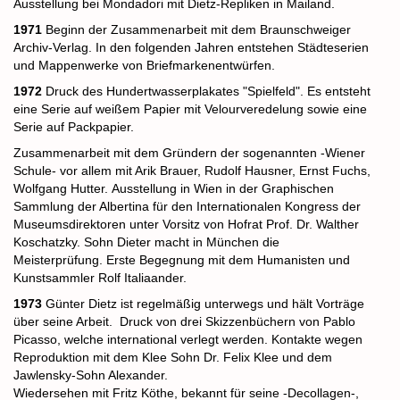
Ausstellung bei Mondadori mit Dietz-Repliken in Mailand.
1971
Beginn der Zusammenarbeit mit dem Braunschweiger
Archiv-Verlag. In den folgenden Jahren entstehen Städteserien
und Mappenwerke von Briefmarkenentwürfen.
1972
Druck des Hundertwasserplakates "Spielfeld". Es entsteht
eine Serie auf weißem Papier mit Velourveredelung sowie eine
Serie auf Packpapier.
Zusammenarbeit mit dem Gründern der sogenannten -Wiener
Schule- vor allem mit Arik Brauer, Rudolf Hausner, Ernst Fuchs,
Wolfgang Hutter.
Ausstellung in Wien in der Graphischen
Sammlung der Albertina für den Internationalen Kongress der
Museumsdirektoren unter Vorsitz von Hofrat Prof.
Dr. Walther
Koschatzky.
Sohn Dieter macht in München die
Meisterprüfung.
Erste Begegnung mit dem Humanisten und
Kunstsammler Rolf Italiaander.
1973
Günter Dietz ist regelmäßig unterwegs und hält Vorträge
über seine Arbeit.
Druck von drei Skizzenbüchern von Pablo
Picasso, welche international verlegt werden. Kontakte wegen
Reproduktion mit dem Klee Sohn Dr. Felix Klee und dem
Jawlensky-Sohn Alexander.
Wiedersehen mit Fritz Köthe, bekannt für seine -Decollagen-,