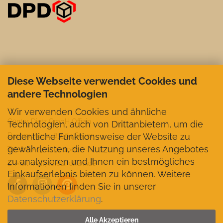
Diese Webseite verwendet Cookies und
andere Technologien
Wir verwenden Cookies und ähnliche
Günter Dietz GmbH Offizin
Technologien, auch von Drittanbietern, um die
ordentliche Funktionsweise der Website zu
Bachmühle 2, 83564 Soyen
gewährleisten, die Nutzung unseres Angebotes
Telefon +49 8072-1062
zu analysieren und Ihnen ein bestmögliches
E-Mail mail@dietz-offizin.de
Einkaufserlebnis bieten zu können. Weitere
Informationen finden Sie in unserer
Datenschutzerklärung
.
VERTRAG WIDERRUFEN
Alle Akzeptieren