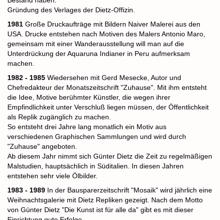
Bestand haben.
Gründung des Verlages der Dietz-Offizin.
1981
Große Druckaufträge mit Bildern Naiver Malerei aus den
USA.
Drucke entstehen nach Motiven des Malers Antonio Maro,
gemeinsam mit einer Wanderausstellung will man auf die
Unterdrückung der Aquaruna Indianer in Peru aufmerksam
machen.
1982 - 1985
Wiedersehen mit Gerd Mesecke, Autor und
Chefredakteur der Monatszeitschrift "Zuhause". Mit ihm entsteht
die Idee, Motive berühmter Künstler, die wegen ihrer
Empfindlichkeit unter Verschluß liegen müssen, der Öffentlichkeit
als Replik zugänglich zu machen.
So entsteht drei Jahre lang monatlich ein Motiv aus
verschiedenen Graphischen Sammlungen und wird durch
"Zuhause" angeboten.
Ab diesem Jahr nimmt sich Günter Dietz die Zeit zu regelmäßigen
Malstudien, hauptsächlich in Süditalien. In diesen Jahren
entstehen sehr viele Ölbilder.
1983 - 1989
In der Bausparerzeitschrift "Mosaik" wird jährlich eine
Weihnachtsgalerie mit Dietz Repliken gezeigt. Nach dem Motto
von Günter Dietz "Die Kunst ist für alle da" gibt es mit dieser
Einrichtung gute Erfolge.