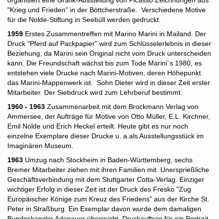
organisiert eine Grafik-Ausstellung von Picasso Zeichnungen aus
"Krieg und Frieden" in der Böttcherstraße.
Verschiedene Motive
für die Nolde-Stiftung in Seebüll werden gedruckt.
1959
Erstes Zusammentreffen mit Marino Marini in Mailand. Der
Druck "Pferd auf Packpapier" wird zum Schlüsselerlebnis in dieser
Beziehung, da Marini sein Original nicht vom Druck unterscheiden
kann. Die Freundschaft wächst bis zum Tode Marini´s 1980, es
entstehen viele Drucke nach Marini-Motiven, deren Höhepunkt
das Marini-Mappenwerk ist.
Sohn Dieter wird in dieser Zeit erster
Mitarbeiter.
Der Siebdruck wird zum Lehrberuf bestimmt.
1960 - 1963
Zusammenarbeit mit dem Brockmann Verlag von
Ammersee, der Aufträge für Motive von Otto Müller, E.L. Kirchner,
Emil Nolde und Erich Heckel erteilt. Heute gibt es nur noch
einzelne Exemplare dieser Drucke u. a.als Ausstellungsstück im
Imaginären Museum.
1963
Umzug nach Stockheim in Baden-Württemberg, sechs
Bremer Mitarbeiter ziehen mit ihren Familien mit. Unersprießliche
Geschäftsverbindung mit dem Stuttgarter Cotta-Verlag. Einziger
wichtiger Erfolg in dieser Zeit ist der Druck des Fresko "Zug
Europäischer Könige zum Kreuz des Friedens" aus der Kirche St.
Peter in Straßburg. Ein Exemplar davon wurde dem damaligen
Bundeskanzler Adenauer überreicht.
Druckauftrag für ein Portrait