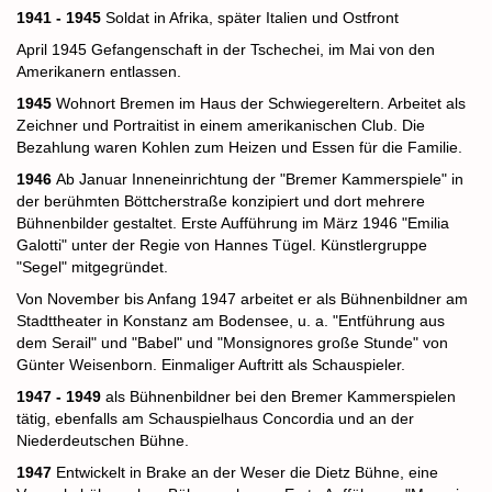
1941 - 1945
Soldat in Afrika, später Italien und Ostfront
April 1945 Gefangenschaft in der Tschechei, im Mai von den
Amerikanern entlassen.
1945
Wohnort Bremen im Haus der Schwiegereltern. Arbeitet als
Zeichner und Portraitist in einem amerikanischen Club. Die
Bezahlung waren Kohlen zum Heizen und Essen für die Familie.
1946
Ab Januar Inneneinrichtung der "Bremer Kammerspiele" in
der berühmten Böttcherstraße konzipiert und dort mehrere
Bühnenbilder gestaltet. Erste Aufführung im März 1946 "Emilia
Galotti" unter der Regie von Hannes Tügel. Künstlergruppe
"Segel" mitgegründet.
Von November bis Anfang 1947 arbeitet er als Bühnenbildner am
Stadttheater in Konstanz am Bodensee, u. a. "Entführung aus
dem Serail" und "Babel" und "Monsignores große Stunde" von
Günter Weisenborn. Einmaliger Auftritt als Schauspieler.
1947 - 1949
als Bühnenbildner bei den Bremer Kammerspielen
tätig, ebenfalls am Schauspielhaus Concordia und an der
Niederdeutschen Bühne.
1947
Entwickelt in Brake an der Weser die Dietz Bühne, eine