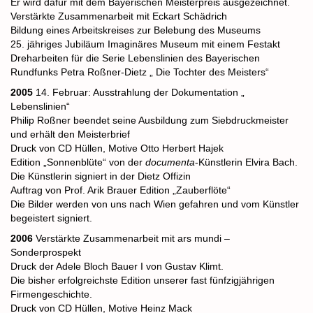
Er wird dafür mit dem Bayerischen Meisterpreis ausgezeichnet.
Verstärkte Zusammenarbeit mit Eckart Schädrich
Bildung eines Arbeitskreises zur Belebung des Museums
25. jähriges Jubiläum Imaginäres Museum mit einem Festakt
Dreharbeiten für die Serie Lebenslinien des Bayerischen
Rundfunks
Petra Roßner-Dietz „ Die Tochter des Meisters“
2005
14. Februar: Ausstrahlung der Dokumentation „
Lebenslinien“
Philip Roßner beendet seine Ausbildung zum Siebdruckmeister
und erhält den Meisterbrief
Druck von CD Hüllen, Motive Otto Herbert Hajek
Edition „Sonnenblüte“ von der
documenta
-Künstlerin Elvira Bach.
Die Künstlerin signiert in der
Dietz Offizin
Auftrag von Prof. Arik Brauer Edition „Zauberflöte“
Die Bilder werden von uns nach Wien gefahren und vom Künstler
begeistert signiert.
2006
Verstärkte Zusammenarbeit mit ars mundi –
Sonderprospekt
Druck der Adele Bloch Bauer I von Gustav Klimt.
Die bisher erfolgreichste Edition unserer fast fünfzigjährigen
Firmengeschichte.
Druck von CD Hüllen, Motive Heinz Mack