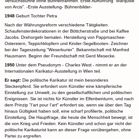
Versuchsbühne ohne Bühnenrahmen. Erste Aufführung "Marquise
von Arcis". -Erste Ausstellung- Bühnenbilder-
1948
Geburt Tochter Petra
Nach der Währungsreform verschiedene Tätigkeiten.
Schaufensterdekorationen in der Böttcherstraße und bei Kaffee
Jacobs. Drehorgeln bemalen. Herstellung von Pappmaschee-
Ostereiern, Teppichklopfern und Kinder-Segelbooten- Zeichner
bei der Tageszeitung "Weserkurier". Bekanntschaft mit Manfred
Hausmann. Beginn der Freundschaft mit Gerd Mesecke.
1950
Unter dem Pseudonym - Charles West - nimmt er an der
Internationalen Karikatur-Ausstellung in Wien teil.
Er sagt:
Die politische Karikatur ist mein besonderes
Steckenpferd. Sie erfordert vom Künstler eine kämpferische
Einstellung zur Umwelt, zu den gesellschaftlichen und politischen
Ereignissen. Sie ist nichts für Künstler im Elfenbeinturm, und nach
dem Prinzip "I'art pour I'art" erfordert sie, wenn sie über den Tag
hinaus Gültigkeit haben soll, eine scharf profilierte, politische
Einstellung. Die Hauptfrage, die heute die Menschheit bewegt, ist
die von Krieg und Frieden. Kein Künstler und schon gar nicht der
politische Karikaturist kann an dieser Frage vorübergehen, ohne
Partei zu ergreifen.