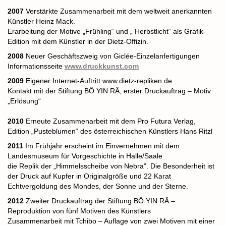
2007
Verstärkte Zusammenarbeit mit dem weltweit anerkannten
Künstler Heinz Mack.
Erarbeitung der Motive „Frühling“ und „ Herbstlicht“ als Grafik-
Edition mit dem Künstler in der
Dietz-Offizin.
2008
Neuer Geschäftszweig von Giclée-Einzelanfertigungen
Informationsseite
www.druckkunst.com
2009
Eigener Internet-Auftritt www.dietz-repliken.de
Kontakt mit der Stiftung BÔ YIN RÂ, erster Druckauftrag – Motiv:
„Erlösung“
2010
Erneute Zusammenarbeit mit dem Pro Futura Verlag,
Edition „Pusteblumen“ des österreichischen Künstlers Hans Ritzl
2011
Im Frühjahr erscheint im Einvernehmen mit dem
Landesmuseum für Vorgeschichte in Halle/Saale
die Replik der „Himmelsscheibe von Nebra“. Die Besonderheit ist
der Druck auf Kupfer in
Originalgröße und 22 Karat
Echtvergoldung des Mondes, der Sonne und der Sterne.
2012
Zweiter Druckauftrag der Stiftung BÔ YIN RÂ –
Reproduktion von fünf Motiven des Künstlers
Zusammenarbeit mit Tchibo – Auflage von zwei Motiven mit einer