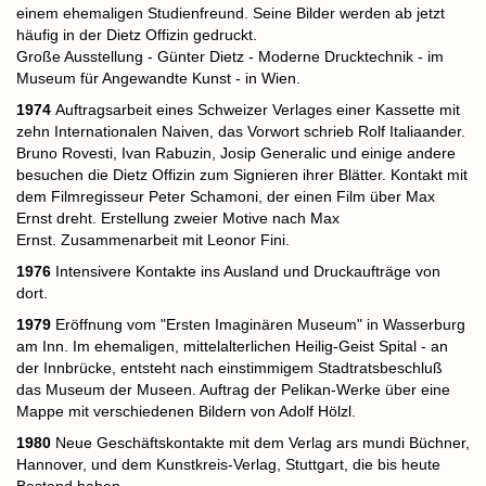
einem ehemaligen Studienfreund. Seine Bilder werden ab jetzt
häufig in der Dietz Offizin gedruckt.
Große Ausstellung - Günter Dietz - Moderne Drucktechnik - im
Museum für Angewandte Kunst - in Wien.
1974
Auftragsarbeit eines Schweizer Verlages einer Kassette mit
zehn Internationalen Naiven, das Vorwort schrieb Rolf Italiaander.
Bruno Rovesti, Ivan Rabuzin, Josip Generalic und einige andere
besuchen die Dietz Offizin zum Signieren ihrer Blätter. Kontakt mit
dem Filmregisseur Peter Schamoni, der einen Film über Max
Ernst dreht. Erstellung zweier Motive nach Max
Ernst.
Zusammenarbeit mit Leonor Fini.
1976
Intensivere Kontakte ins Ausland und Druckaufträge von
dort.
1979
Eröffnung vom "Ersten Imaginären Museum" in Wasserburg
am Inn. Im ehemaligen, mittelalterlichen Heilig-Geist Spital - an
der Innbrücke, entsteht nach einstimmigem Stadtratsbeschluß
das Museum der Museen.
Auftrag der Pelikan-Werke über eine
Mappe mit verschiedenen Bildern von Adolf Hölzl.
1980
Neue Geschäftskontakte mit dem Verlag ars mundi Büchner,
Hannover, und dem Kunstkreis-Verlag, Stuttgart, die bis heute