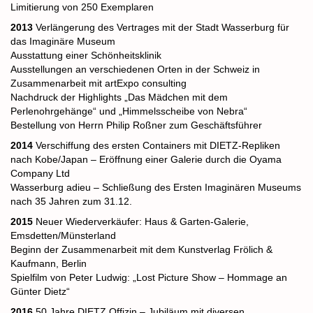
Limitierung von 250 Exemplaren
2013
Verlängerung des Vertrages mit der Stadt Wasserburg für
das Imaginäre Museum
Ausstattung einer Schönheitsklinik
Ausstellungen an verschiedenen Orten in der Schweiz in
Zusammenarbeit mit artExpo consulting
Nachdruck der Highlights „Das Mädchen mit dem
Perlenohrgehänge“ und „Himmelsscheibe von
Nebra“
Bestellung von Herrn Philip Roßner zum Geschäftsführer
2014
Verschiffung des ersten Containers mit DIETZ-Repliken
nach Kobe/Japan – Eröffnung einer Galerie
durch die Oyama
Company Ltd
Wasserburg adieu – Schließung des Ersten Imaginären Museums
nach 35 Jahren zum 31.12.
2015
Neuer Wiederverkäufer: Haus & Garten-Galerie,
Emsdetten/Münsterland
Beginn der Zusammenarbeit mit dem Kunstverlag Frölich &
Kaufmann, Berlin
Spielfilm von Peter Ludwig: „Lost Picture Show – Hommage an
Günter Dietz“
2016
50 Jahre DIETZ Offizin – Jubiläum mit diversen