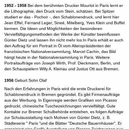
1952 - 1958
Bei dem berühmten Drucker Mourlot in Paris lernt er
die Lithographie, den Druck vom Stein, schätzen. Bei Spitzer
studiert er das - Pochoir -, den Schablonendruck, und lernt hier
Jean Effel, Fernand Leger, Sineé, Mitelberg, Yves Klein und Buffet
kennen. Die Ideen und Möglichkeiten der besonderen
Vervielfältigungsmethoden der Werke der Künstler beeinflussen
Günter Dietz und lassen ihn nicht mehr los.
In Paris erhält er auch
den Auftrag für ein Portrait in Öl vom Alterspräsidenten der
französischen Nationalversammlung, Marcel Cachin, das Bild
hängt heute in der Nationalversammlung in Paris.
Weitere
Portraitaufträge von Joseph Wirth, Prof. Dieckmann, Berlin, und
den
Schauspielern Willy A. Kleinau und Justus Ott aus Bremen.
1956
Geburt Sohn Olaf
Nach den Erfahrungen in Paris wird die erste Druckerei für
Schablonendruck in Bremen gegründet. Es gibt Firmenaufträge
aus der Werbung. In Eigenregie werden Grafiken von Picasso
gedruckt, chinesische Tuschezeichnungen vervielfältigt. Gute
Kontakte zur Bremer Schulbehörde entstehen, es folgen Aufträge
zur Schulausstattung nach Motiven von Günter Dietz, z. B.
Städteserie " Paris "und die Blätter "Deutsche Bauernhäuser".
Er