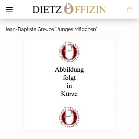
Jean-​Baptiste Greu­ze "Jun­ges Mäd­chen"