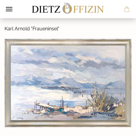
Karl Ar­nold "Frau­en­in­sel"