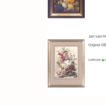
Jan van H
Ori­gi­nal D
Lieferzeit:
i