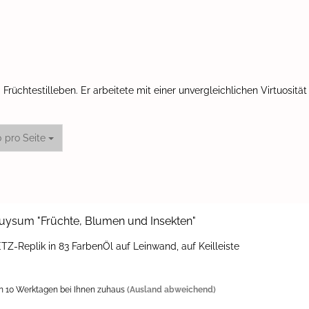
rüchtestilleben. Er arbeitete mit einer unvergleichlichen Virtuosität
o Seite
0 pro Seite
y­sum "Früch­te, Blu­men und In­sek­ten"
IETZ-​Replik in 83 Far­ben­Öl auf Lein­wand, auf Keil­leis­te
n 10 Werktagen bei Ihnen zuhaus
(Ausland abweichend)