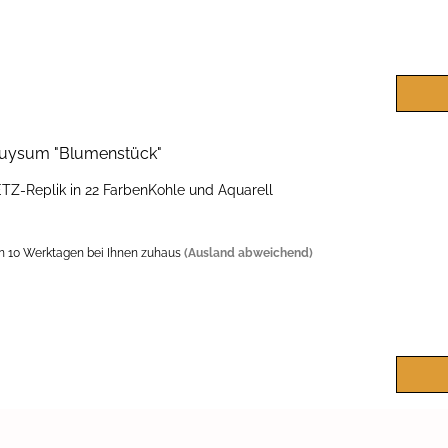
uy­sum "Blu­men­stück"
IETZ-​Replik in 22 Far­ben­Koh­le und Aqua­rell
n 10 Werktagen bei Ihnen zuhaus
(Ausland abweichend)