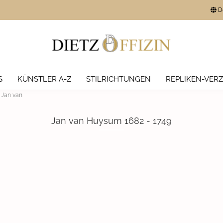
D
Lieferland
e
lern
E-Mail
ven
S
KÜNSTLER A-Z
STILRICHTUNGEN
REPLIKEN-VERZ
Passwort
 Jan van
Jan van Huysum 1682 - 1749
Konto erstellen
Passwort vergesse