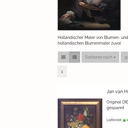
Holländischer Maler von Blumen- und F
holländischen Blumenmaler zuvor.
Sortieren nach
pr
Sortieren nach
3
1
Jan van Hu
Ori­gi­nal D
ge­spannt
Lieferzeit:
i