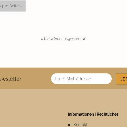
o Seite
0 pro Seite
1
bis
2
(von insgesamt
2
)
wsletter
Informationen | Rechtliches
Kontakt