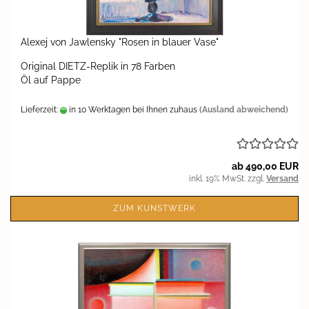
Ale­xej von Jaw­len­sky "Rosen in blau­er Vase"
Ori­gi­nal DIETZ-​Replik in 78 Far­ben
Öl auf Pappe
Lieferzeit:
in 10 Werktagen bei Ihnen zuhaus
(Ausland abweichend)
ab 490,00 EUR
inkl. 19% MwSt. zzgl.
Versand
ZUM KUNSTWERK