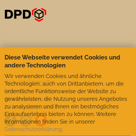
Diese Webseite verwendet Cookies und
andere Technologien
Wir verwenden Cookies und ähnliche
Günter Dietz GmbH Offizin
Technologien, auch von Drittanbietern, um die
ordentliche Funktionsweise der Website zu
Bachmühle 2, 83564 Soyen
gewährleisten, die Nutzung unseres Angebotes
Telefon +49 8072-1062
zu analysieren und Ihnen ein bestmögliches
E-Mail mail@dietz-offizin.de
Einkaufserlebnis bieten zu können. Weitere
Informationen finden Sie in unserer
Datenschutzerklärung
.