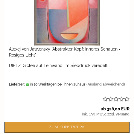
Ale­xej von Jaw­len­sky "Abs­trak­ter Kopf: In­ne­res Schau­en -
Ro­si­ges Licht"
DIETZ-​Giclée auf Lein­wand, im Sieb­druck ver­edelt
Lieferzeit:
in 10 Werktagen bei Ihnen zuhaus
(Ausland abweichend)
ab 328,00 EUR
inkl. 19% MwSt. zzgl.
Versand
ZUM KUNSTWERK