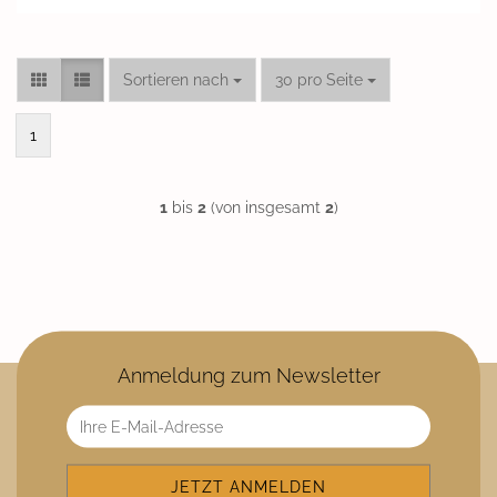
Sortieren nach
pro Seite
Sortieren nach
30 pro Seite
1
1
bis
2
(von insgesamt
2
)
Anmeldung zum Newsletter