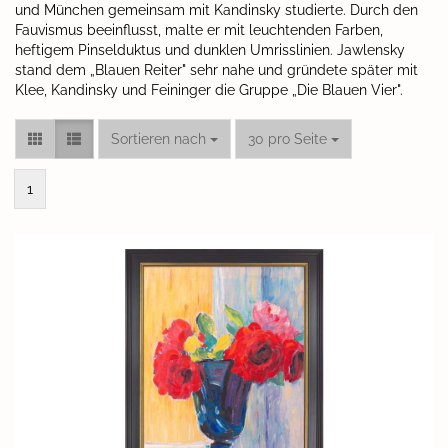
und München gemeinsam mit Kandinsky studierte. Durch den
Fauvismus beeinflusst, malte er mit leuchtenden Farben,
heftigem Pinselduktus und dunklen Umrisslinien. Jawlensky
stand dem „Blauen Reiter" sehr nahe und gründete später mit
Klee, Kandinsky und Feininger die Gruppe „Die Blauen Vier".
Sortieren nach
pro Seite
Sortieren nach
30 pro Seite
1