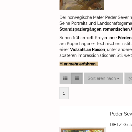
Der norwegische Maler Peder Severin 
Seine Portraits und Landschaftsgemäl
Strandspaziergängen, romantischen 
Schon früh erhielt Kroyer eine
Förder
am Kopenhagener Technischen Institu
einer
Vielzahl an Reisen
, unter ander
späteren impressionistischen Stil wei
Hier mehr erfahren...
Sortieren nach
pr
Sortieren nach
3
1
Peder Se­ve
DIETZ-​Gicl