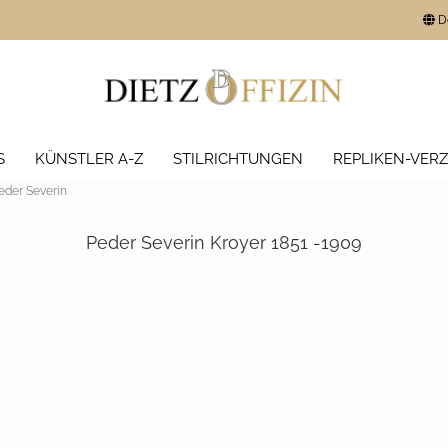
D
Lieferland
e
lern
E-Mail
ven
S
KÜNSTLER A-Z
STILRICHTUNGEN
REPLIKEN-VERZ
Passwort
eder Severin
Peder Severin Kroyer 1851 -1909
Konto erstellen
Passwort vergesse