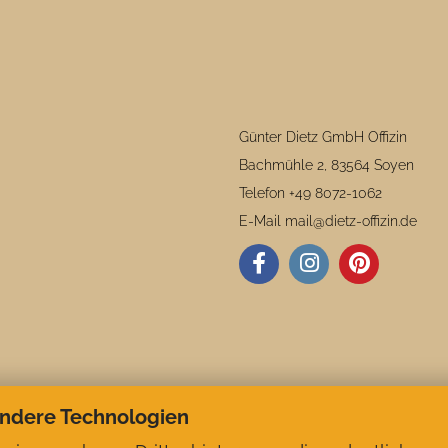
Günter Dietz GmbH Offizin
Bachmühle 2, 83564 Soyen
Telefon +49 8072-1062
E-Mail mail@dietz-offizin.de
andere Technologien