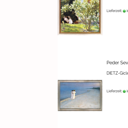
Lieferzeit:
i
Peder Se­v
DIETZ-​Gicl
Lieferzeit:
i