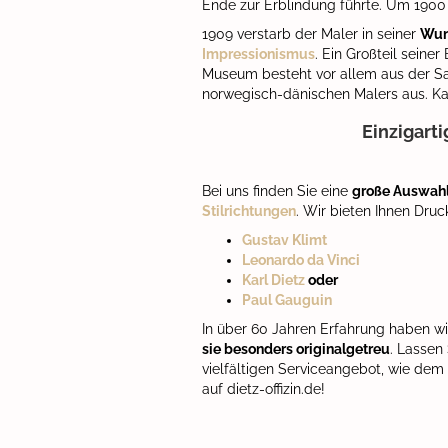
Ende zur Erblindung führte. Um 1900
1909 verstarb der Maler in seiner
Wun
Impressionismus
. Ein Großteil seiner 
Museum besteht vor allem aus der S
norwegisch-dänischen Malers aus. Kau
Einzigart
Bei uns finden Sie eine
große Auswahl
Stilrichtungen
. Wir bieten Ihnen Dru
Gustav Klimt
Leonardo da Vinci
Karl Dietz
oder
Paul Gauguin
In über 60 Jahren Erfahrung haben wi
sie besonders originalgetreu
. Lassen
vielfältigen Serviceangebot, wie dem
auf dietz-offizin.de!