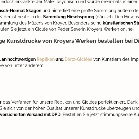
 jedoch erkrankte der Maler psychisch und wurde mehrmals in einer
sch-Heimat Skagen
und hinterließ eine große Sammlung außerorde
Bilder ist heute in der
Sammlung Hirschsprung
(dänisch: Den Hirschs
ammlung des Mäzens von Kroyer. Besonders seine
künstlerischen S
fen Sie jetzt ein Giclée von Peder Severin Kroyers Werken online!
ige Kunstdrucke von Kroyers Werken bestellen bei Die
 an hochwertigen
Repliken
und
Dietz-Giclées
von Künstlern des Imp
cke von unter anderem:
r das Verfahren für unsere Repliken und Giclées perfektioniert. Dank
 Sie sich von der hohen Qualität unserer Kunstdrucke überzeugen und
versicherten Versand mit DPD
. Bestellen Sie jetzt stimmungsvolle 