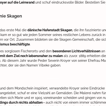
oyer auf die Leinwand
und schuf eindrucksvolle Bilder. Bestellen Sie
onie Skagen
das erste Mal die
dänische Hafenstadt Skagen
, die ihn faszinierte 
kam er so gut wie jeden Sommer seines restlichen Lebens zurück in 
rn vor Ort. Zusammen bildeten sie die Skagen-Gemeinschaft, die si
ismus beschäftigte
.
 des sorglosen Fischerorts und den
besonderen Lichtverhältnissen
an 
, mit dem Ziel noch lebensnaher zu malen
als zuvor. 1889 erhielten d
. Ab diesem Jahr wurde Peder Severin Kroyer von seiner Ehefrau Mari
hter, der sie den Namen Vibeke gaben.
d dem Mondschein inspiriert, verwandelte Kroyer seine Eindrücke 
ngeleitet, schuf er eine Vielzahl an Gemälden. Die Malerei nahm für
eßen sich Marie und er 1905 voneinander scheiden und gingen von n
rdings durch nichts abhalten -
auch nicht von einem immer schlimme