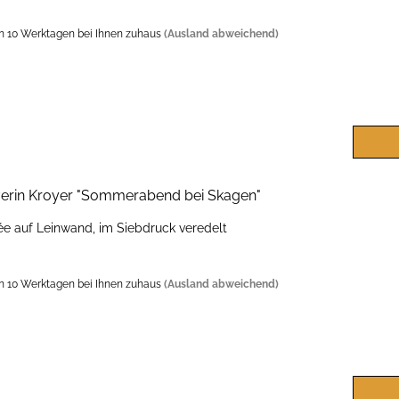
n 10 Werktagen bei Ihnen zuhaus
(Ausland abweichend)
e­rin Kroy­er "Som­mer­abend bei Ska­gen"
ée auf Lein­wand, im Sieb­druck ver­edelt
n 10 Werktagen bei Ihnen zuhaus
(Ausland abweichend)