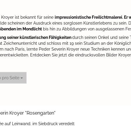
Kroyer ist bekannt für seine
impressionistische Freilichtmalerei. Er 
de scheinen der Ausdruck eines sorglosen Künstlerlebens zu sein. Di
Abenden im Mondlicht
bis hin zu Abbildungen von ausgelassenen Fe
ung seiner künstlerischen Fähigkeiten
durch seinen Onkel und seine Ta
t Zeichenunterricht und schloss mit 19 sein Studium an der Königli
em nach Paris, lernte Peder Severin Kroyer neue Techniken kennen un
terentwickelten. Entdecken Sie jetzt die eindrucksvollen Bilder Kroye
o Seite
0 pro Seite
­rin Kroy­er "Ro­sen­gar­ten"
ée auf Lein­wand. im Sieb­druck ver­edelt