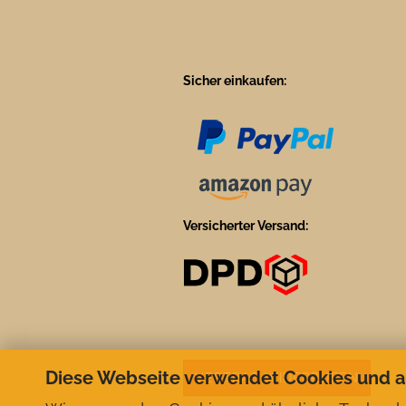
Sicher einkaufen:
Versicherter Versand:
Diese Webseite verwendet Cookies und 
VERTRAG WIDERRUFEN