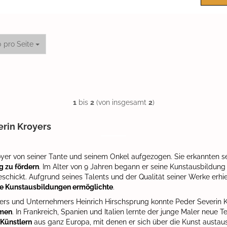
o Seite
0 pro Seite
1
bis
2
(von insgesamt
2
)
erin Kroyers
yer von seiner Tante und seinem Onkel aufgezogen. Sie erkannten se
 zu fördern
. Im Alter von 9 Jahren begann er seine Kunstausbildung
schickt. Aufgrund seines Talents und der Qualität seiner Werke erhie
re Kunstausbildungen ermöglichte
.
s und Unternehmers Heinrich Hirschsprung konnte Peder Severin Kro
hmen
. In Frankreich, Spanien und Italien lernte der junge Maler neue
Künstlern
aus ganz Europa, mit denen er sich über die Kunst austau