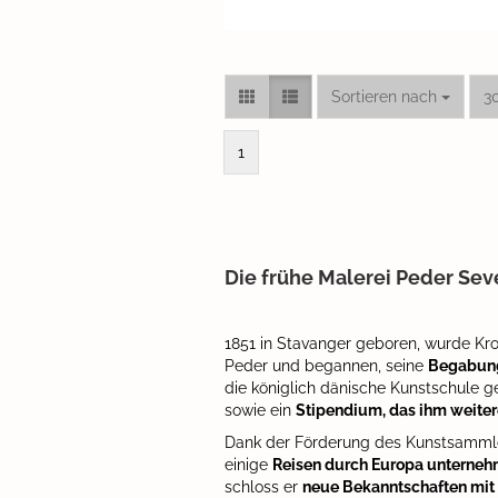
Sortieren nach
pr
Sortieren nach
3
1
Die frühe Malerei Peder Sev
1851 in Stavanger geboren, wurde Kro
Peder und begannen, seine
Begabung
die königlich dänische Kunstschule ge
sowie ein
Stipendium, das ihm weite
Dank der Förderung des Kunstsammler
einige
Reisen durch Europa unterne
schloss er
neue Bekanntschaften mit 