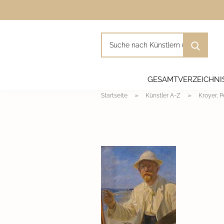
Such
nach
Künst
und
Moti
GESAMTVERZEICHNI
»
»
Startseite
Künstler A-Z
Kroyer, P