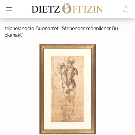
Mi­chel­an­ge­lo Buo­nar­ro­ti "Ste­hen­der männ­li­cher Rü­
cken­akt"