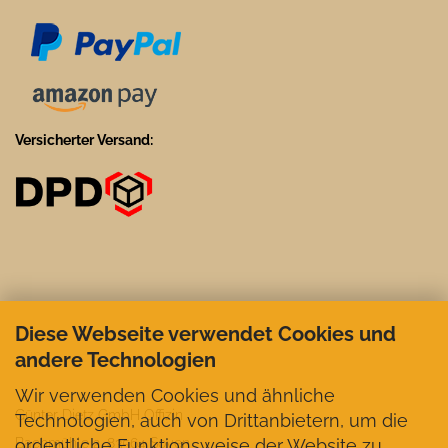
Versicherter Versand:
Diese Webseite verwendet Cookies und
andere Technologien
Wir verwenden Cookies und ähnliche
Günter Dietz GmbH Offizin
Technologien, auch von Drittanbietern, um die
ordentliche Funktionsweise der Website zu
Bachmühle 2, 83564 Soyen