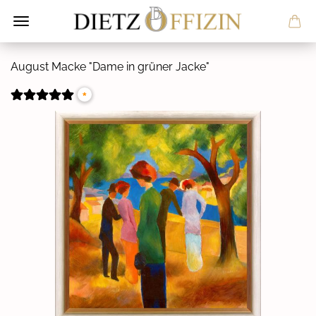
Au­gust Macke "Dame in grü­ner Jacke"
*