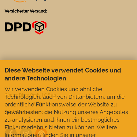
Versicherter Versand:
Diese Webseite verwendet Cookies und
andere Technologien
Wir verwenden Cookies und ähnliche
Günter Dietz GmbH Offizin
Technologien, auch von Drittanbietern, um die
ordentliche Funktionsweise der Website zu
Bachmühle 2, 83564 Soyen
gewährleisten, die Nutzung unseres Angebotes
Telefon +49 8072-1062
zu analysieren und Ihnen ein bestmögliches
E-Mail mail@dietz-offizin.de
Einkaufserlebnis bieten zu können. Weitere
Informationen finden Sie in unserer