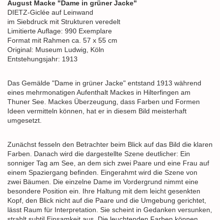
August Macke "Dame in grüner Jacke"
DIETZ-Giclée auf Leinwand
im Siebdruck mit Strukturen veredelt
Limitierte Auflage: 990 Exemplare
Format mit Rahmen ca. 57 x 55 cm
Original: Museum Ludwig, Köln
Entstehungsjahr: 1913
Das Gemälde "Dame in grüner Jacke" entstand 1913 während
eines mehrmonatigen Aufenthalt Mackes in Hilterfingen am
Thuner See. Mackes Überzeugung, dass Farben und Formen
Ideen vermitteln können, hat er in diesem Bild meisterhaft
umgesetzt.
Zunächst fesseln den Betrachter beim Blick auf das Bild die klaren
Farben. Danach wird die dargestellte Szene deutlicher: Ein
sonniger Tag am See, an dem sich zwei Paare und eine Frau auf
einem Spaziergang befinden. Eingerahmt wird die Szene von
zwei Bäumen. Die einzelne Dame im Vordergrund nimmt eine
besondere Position ein. Ihre Haltung mit dem leicht gesenkten
Kopf, den Blick nicht auf die Paare und die Umgebung gerichtet,
lässt Raum für Interpretation. Sie scheint in Gedanken versunken,
strahlt subtil Einsamkeit aus. Die leuchtenden Farben können