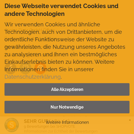
Diese Webseite verwendet Cookies und
andere Technologien
Wir verwenden Cookies und ähnliche
Günter Dietz GmbH Offizin
Technologien, auch von Drittanbietern, um die
ordentliche Funktionsweise der Website zu
Bachmühle 2, 83564 Soyen
gewährleisten, die Nutzung unseres Angebotes
Telefon +49 8072-1062
zu analysieren und Ihnen ein bestmögliches
E-Mail mail@dietz-offizin.de
Einkaufserlebnis bieten zu können. Weitere
Informationen finden Sie in unserer
Datenschutzerklärung
.
VERTRAG WIDERRUFEN
Alle Akzeptieren
Nur Notwendige
Webshop
by Gambio.de © 2026
×
(4.80 / 5)
SEHR GUT
Weitere Informationen
9
Bewertungen bei SHOPVOTE
Informationen zur Echtheit der Bewertungen