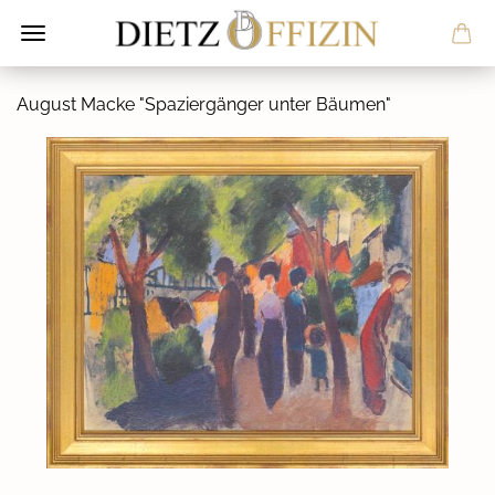
Au­gust Macke "Spa­zier­gän­ger unter Bäu­men"