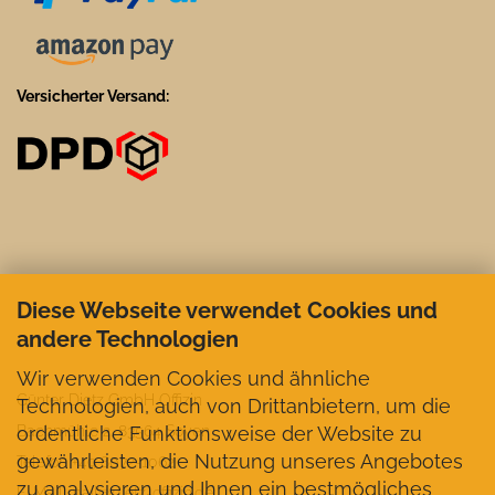
Versicherter Versand:
Diese Webseite verwendet Cookies und
andere Technologien
Wir verwenden Cookies und ähnliche
Günter Dietz GmbH Offizin
Technologien, auch von Drittanbietern, um die
ordentliche Funktionsweise der Website zu
Bachmühle 2, 83564 Soyen
gewährleisten, die Nutzung unseres Angebotes
Telefon +49 8072-1062
zu analysieren und Ihnen ein bestmögliches
E-Mail mail@dietz-offizin.de