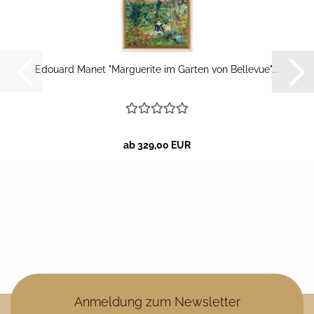
Edou­ard Manet "Mar­gue­ri­te im Gar­ten von Bel­le­vue"...
ab 329,00 EUR
Anmeldung zum Newsletter