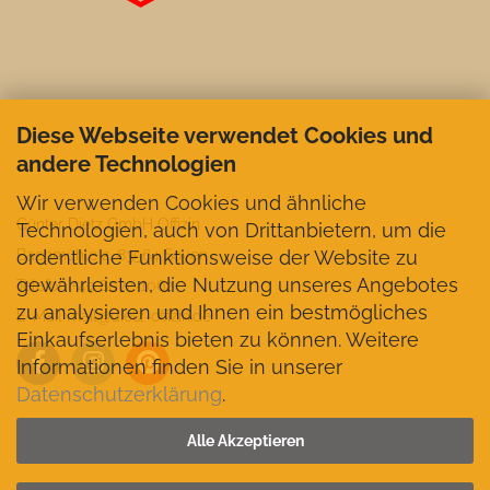
Diese Webseite verwendet Cookies und
andere Technologien
Wir verwenden Cookies und ähnliche
Günter Dietz GmbH Offizin
Technologien, auch von Drittanbietern, um die
ordentliche Funktionsweise der Website zu
Bachmühle 2, 83564 Soyen
gewährleisten, die Nutzung unseres Angebotes
Telefon +49 8072-1062
zu analysieren und Ihnen ein bestmögliches
E-Mail mail@dietz-offizin.de
Einkaufserlebnis bieten zu können. Weitere
Informationen finden Sie in unserer
Datenschutzerklärung
.
VERTRAG WIDERRUFEN
Alle Akzeptieren