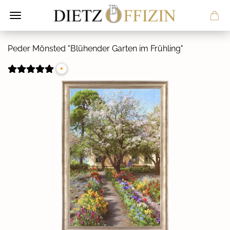
Peder Mönsted "Blü­hen­der Gar­ten im Früh­ling"
*