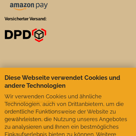
Versicherter Versand:
Diese Webseite verwendet Cookies und
andere Technologien
Wir verwenden Cookies und ähnliche
Günter Dietz GmbH Offizin
Technologien, auch von Drittanbietern, um die
ordentliche Funktionsweise der Website zu
Bachmühle 2, 83564 Soyen
gewährleisten, die Nutzung unseres Angebotes
Telefon +49 8072-1062
zu analysieren und Ihnen ein bestmögliches
E-Mail mail@dietz-offizin.de
Einkaufserlebnis bieten zu können. Weitere