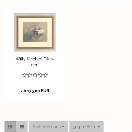
Willy Rei­chert "Win­
den"
ab 175,00 EUR
Sortieren nach
pro Seite
Sortieren nach
30 pro Seite