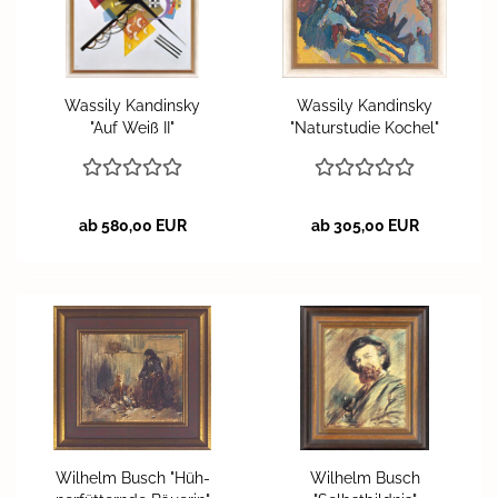
Was­si­ly Kan­din­sky
Was­si­ly Kan­din­sky
"Auf Weiß II"
"Na­tur­stu­die Ko­chel"
ab 580,00 EUR
ab 305,00 EUR
Wil­helm Busch "Hüh­
Wil­helm Busch