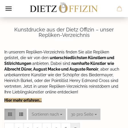
Kunstdrucke aus der Dietz Offizin – unser
Repliken-Verzeichnis
In unserem Repliken-Verzeichnis finden Sie alle Repliken
gelistet, die wir von den
unterschiedlichsten Künstlern und
Stilrichtungen
anbieten. Dabei sind
namhafte Künstler
wie
Albrecht Dürer, August Macke und Auguste Renoir
, aber auch
unbekanntere Künstler wie der Schöpfer des Biedermayer,
Heinrich Bürkel, oder der Pointillist Henry Edmond Cross sind
vertreten. Jetzt in unser Repliken-Verzeichnis reinstöbern und
Ihre Lieblingskünstler online entdecken!
Hier mehr erfahren...
Sortieren nach
pro Seite
Sortieren nach
30 pro Seite