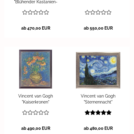
"Blü­hen­der Kas­ta­ni­en­
zweig"
ab 470,00 EUR
ab 550,00 EUR
Vin­cent van Gogh
Vin­cent van Gogh
"Kai­ser­kro­nen"
"Ster­nen­nacht"
ab 490,00 EUR
ab 480,00 EUR