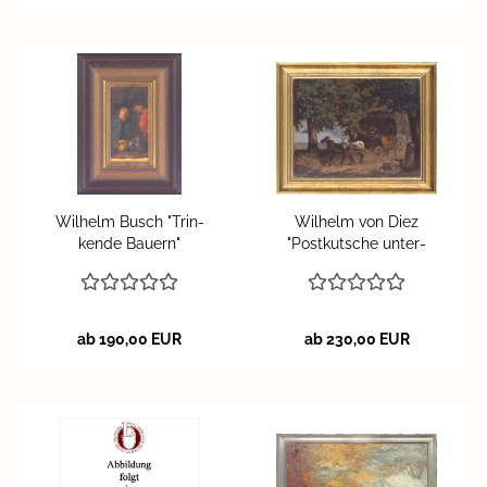
Wil­helm Busch "Trin­
Wil­helm von Diez
ken­de Bau­ern"
"Post­kut­sche un­ter­
wegs"
ab 190,00 EUR
ab 230,00 EUR