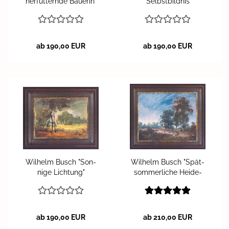
ner­füt­tern­de Bäue­rin"
"Selbst­bild­nis"
ab 190,00 EUR
ab 190,00 EUR
Wil­helm Busch "Son­
Wil­helm Busch "Spät­
ni­ge Lich­tung"
som­mer­li­che Hei­de­
land­schaft mit Teich"
ab 190,00 EUR
ab 210,00 EUR