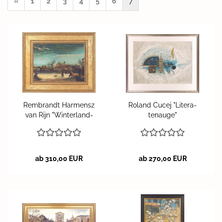
«
1
2
3
4
5
6
7
Rem­brandt Har­mensz
Ro­land Cucej "Li­te­ra­
van Rijn "Win­ter­land­
ten­au­ge"
schaft"
ab 310,00 EUR
ab 270,00 EUR