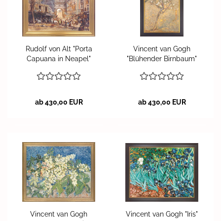
Ru­dolf von Alt "Porta
Vin­cent van Gogh
Ca­pua­na in Nea­pel"
"Blü­hen­der Birn­baum"
ab 430,00 EUR
ab 430,00 EUR
Vin­cent van Gogh
Vin­cent van Gogh "Iris"