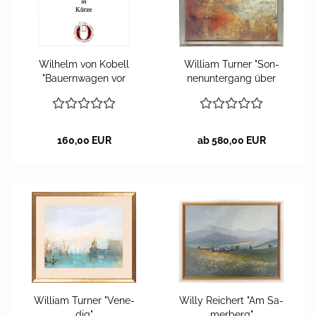
Wil­helm von Ko­bell
Wil­liam Tur­ner "Son­
"Bau­ern­wa­gen vor
nen­un­ter­gang über
Mün­chen"
einem See"
160,00 EUR
ab 580,00 EUR
Wil­liam Tur­ner "Ve­ne­
Willy Rei­chert "Am Sa­
dig"
mer­berg"