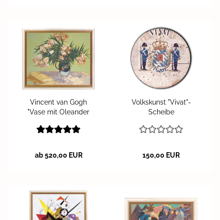
Vin­cent van Gogh
Volks­kunst "Vivat"-​
"Vase mit Ole­an­der
Schei­be
und Bü­chern"
ab 520,00 EUR
150,00 EUR