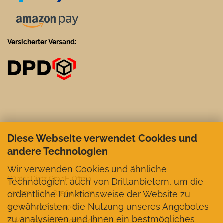
Versicherter Versand:
Diese Webseite verwendet Cookies und
andere Technologien
Wir verwenden Cookies und ähnliche
Günter Dietz GmbH Offizin
Technologien, auch von Drittanbietern, um die
ordentliche Funktionsweise der Website zu
Bachmühle 2, 83564 Soyen
gewährleisten, die Nutzung unseres Angebotes
Telefon +49 8072-1062
zu analysieren und Ihnen ein bestmögliches
E-Mail mail@dietz-offizin.de